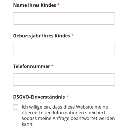
I
Name Ihres Kindes
*
h
r
e
s
T
e
Geburtsjahr Ihres Kindes
*
l
e
f
o
n
n
Telefonnummer
*
u
m
m
e
r
DSGVO-Einverständnis
*
I
h
Ich willige ein, dass diese Website meine
r
übermittelten Informationen speichert,
e
sodass meine Anfrage beantwortet werden
s
kann.