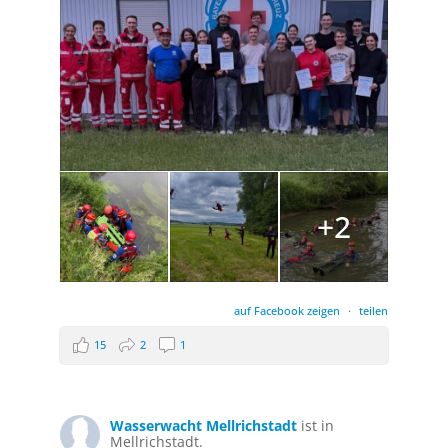
+2
auf Facebook zeigen
·
teilen
15
2
1
Wasserwacht Mellrichstadt
ist in
Mellrichstadt.