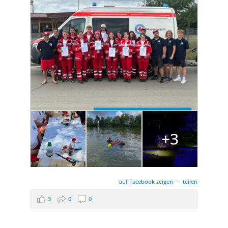
+3
auf Facebook zeigen
·
teilen
3
0
0