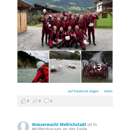
+3
auf Facebook zeigen
·
teilen
8
0
0
Wasserwacht Mellrichstadt
ist in
Wülfershausen an der Saale.