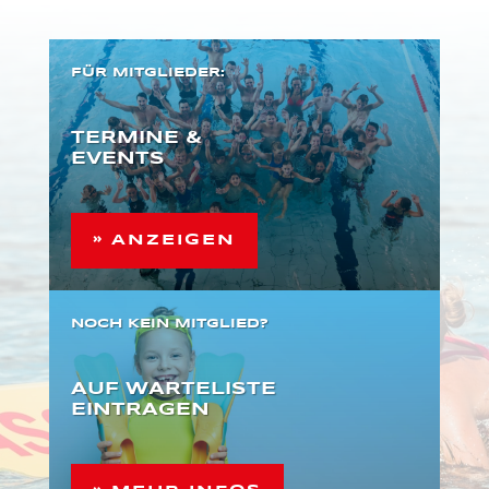
FÜR MITGLIEDER:
TERMINE &
EVENTS
» ANZEIGEN
NOCH KEIN MITGLIED?
AUF WARTELISTE
EINTRAGEN